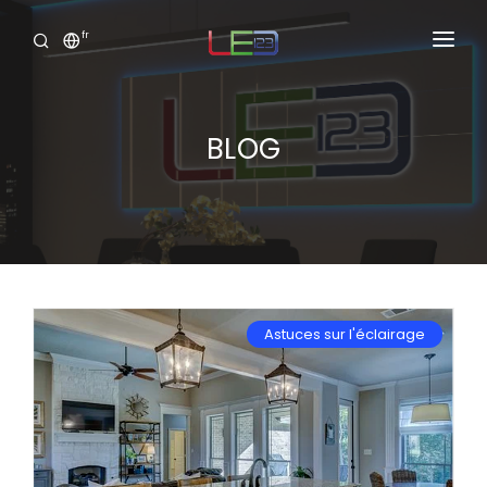
fr
Accueil
Produits
BLOG
Services
Portofolio
Showroom Virtuel
Astuces sur l'éclairage
Clide
Connexion