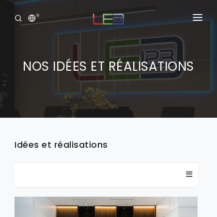
fr
Accueil
Produits
NOS IDÉES ET RÉALISATIONS
Services
Portofolio
Showroom Virtuel
Idées et réalisations
Clide
Connexion