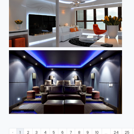
‹
1
2
3
4
5
6
7
8
9
10
...
24
25