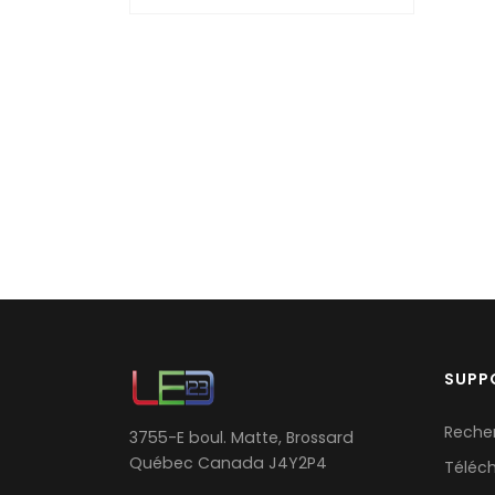
SUPP
Reche
3755-E boul. Matte, Brossard
Québec Canada J4Y2P4
Téléc