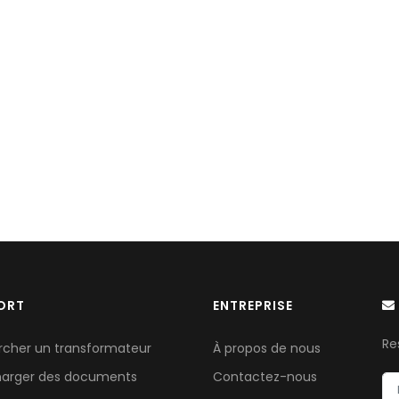
ORT
ENTREPRISE
Re
rcher un transformateur
À propos de nous
harger des documents
Contactez-nous