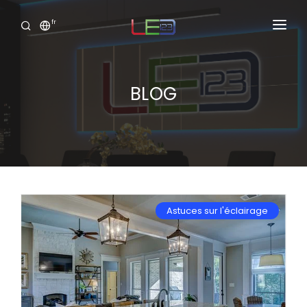
fr
Accueil
Produits
BLOG
Services
Portofolio
Showroom Virtuel
Astuces sur l'éclairage
Clide
Connexion