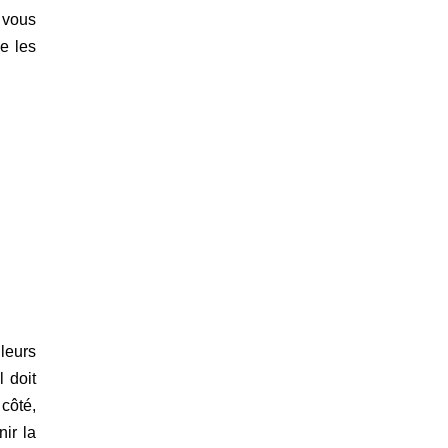
 vous
e les
leurs
 doit
 côté,
nir la