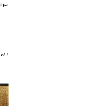
t par
 déjà