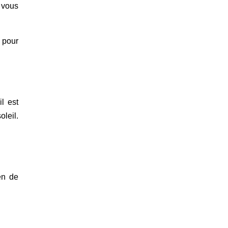
r vous
 pour
l est
oleil.
en de