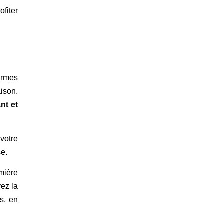
ofiter
ermes
aison.
nt et
votre
se.
mière
ez la
s, en