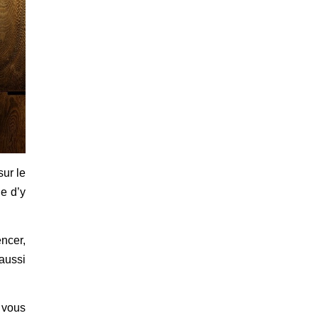
ur le
ie d’y
ncer,
aussi
 vous