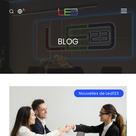
fr
Accueil
Produits
BLOG
Services
Portofolio
Showroom Virtuel
Nouvelles de Led123
Clide
Connexion