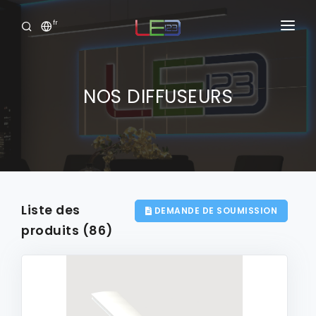
fr
Accueil
Produits
NOS DIFFUSEURS
Services
Portofolio
Showroom Virtuel
Liste des
DEMANDE DE SOUMISSION
Clide
produits
(86)
Connexion