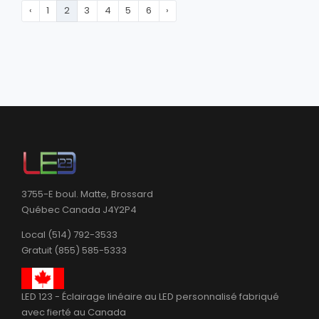
‹
1
2
3
4
5
6
›
3755-E boul. Matte, Brossard
Québec Canada J4Y2P4
Local (514) 792-3533
Gratuit (855) 585-5333
LED 123 - Éclairage linéaire au LED personnalisé fabriqué
avec fierté au Canada