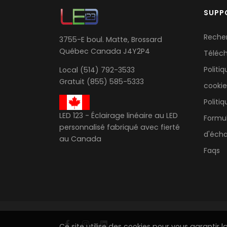
SUPP
Reche
3755-E boul. Matte, Brossard
Québec Canada J4Y2P4
Téléc
Politi
Local (514) 792-3533
Gratuit (855) 585-5333
cookie
Politi
LED 123 - Éclairage linéaire au LED
Formu
personnalisé fabriqué avec fierté
d'écha
au Canada
Faqs
Ce site utilise des cookies pour vous garantir l