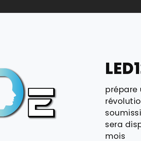
LED
prépare 
révolutio
soumissi
sera dis
mois