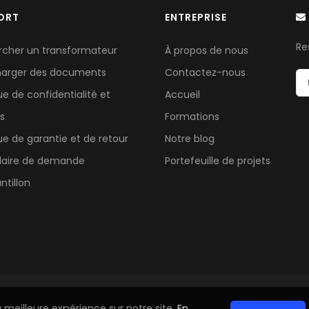
ORT
ENTREPRISE
Re
rcher un transformateur
À propos de nous
harger des documents
Contactez-nous
que de confidentialité et
Accueil
s
Formations
que de garantie et de retour
Notre blog
laire de demande
Portefeuille de projets
ntillon
a meilleure expérience sur notre site.
En