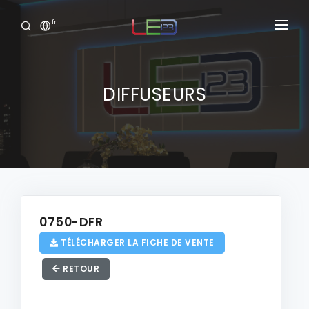
fr
Accueil
Produits
DIFFUSEURS
Services
Portofolio
Showroom Virtuel
Clide
0750-DFR
TÉLÉCHARGER LA FICHE DE VENTE
Connexion
RETOUR