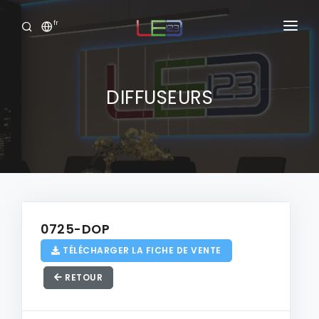
fr
Accueil
Produits
DIFFUSEURS
Services
Portofolio
Showroom Virtuel
Clide
0725-DOP
TÉLÉCHARGER LA FICHE DE VENTE
Connexion
RETOUR