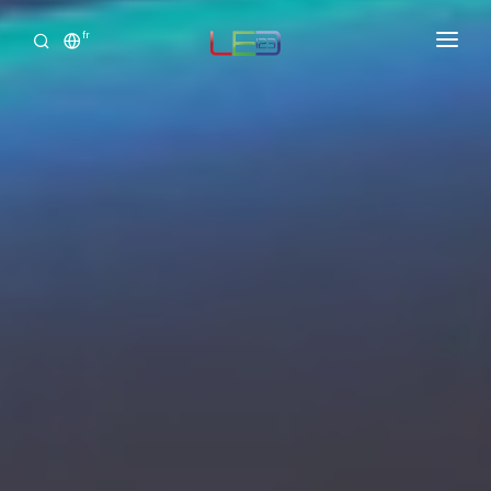
fr
Accueil
Produits
Services
Portofolio
Showroom Virtuel
Clide
Connexion